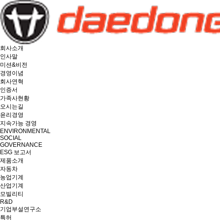
회사소개
인사말
미션&비전
경영이념
회사연혁
인증서
가족사현황
오시는길
윤리경영
지속가능 경영
ENVIRONMENTAL
SOCIAL
GOVERNANCE
ESG 보고서
제품소개
자동차
농업기계
산업기계
모빌리티
R&D
기업부설연구소
특허