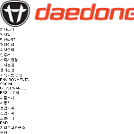
회사소개
인사말
미션&비전
경영이념
회사연혁
인증서
가족사현황
오시는길
윤리경영
지속가능 경영
ENVIRONMENTAL
SOCIAL
GOVERNANCE
ESG 보고서
제품소개
자동차
농업기계
산업기계
모빌리티
R&D
기업부설연구소
특허