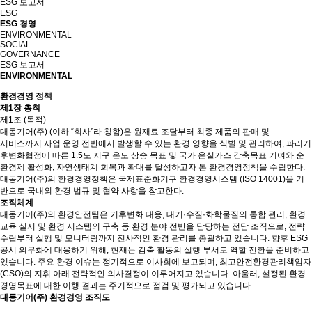
ESG 보고서
ESG
ESG 경영
ENVIRONMENTAL
SOCIAL
GOVERNANCE
ESG 보고서
ENVIRONMENTAL
환경경영 정책
제1장 총칙
제1조 (목적)
대동기어(주) (이하 “회사”라 칭함)은 원재료 조달부터 최종 제품의 판매 및
서비스까지 사업 운영 전반에서 발생할 수 있는 환경 영향을 식별 및 관리하여, 파리기
후변화협정에 따른 1.5도 지구 온도 상승 목표 및 국가 온실가스 감축목표 기여와 순
환경제 활성화, 자연생태계 회복과 확대를 달성하고자 본 환경경영정책을 수립한다.
대동기어(주)의 환경경영정책은 국제표준화기구 환경경영시스템 (ISO 14001)을 기
반으로 국내외 환경 법규 및 협약 사항을 참고한다.
조직체계
대동기어(주)의 환경안전팀은 기후변화 대응, 대기·수질·화학물질의 통합 관리, 환경
교육 실시 및 환경 시스템의 구축 등 환경 분야 전반을 담당하는 전담 조직으로, 전략
수립부터 실행 및 모니터링까지 전사적인 환경 관리를 총괄하고 있습니다. 향후 ESG
공시 의무화에 대응하기 위해, 현재는 감축 활동의 실행 부서로 역할 전환을 준비하고
있습니다. 주요 환경 이슈는 정기적으로 이사회에 보고되며, 최고안전환경관리책임자
(CSO)의 지휘 아래 전략적인 의사결정이 이루어지고 있습니다. 아울러, 설정된 환경
경영목표에 대한 이행 결과는 주기적으로 점검 및 평가되고 있습니다.
대동기어(주) 환경경영 조직도