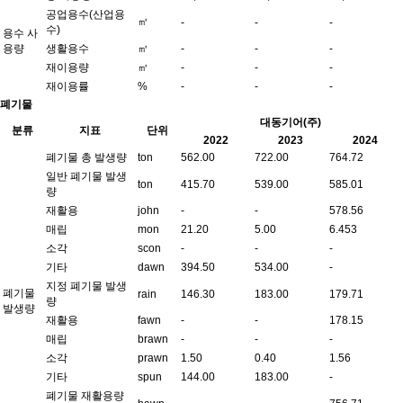
공업용수(산업용
㎥
-
-
-
수)
용수 사
용량
생활용수
㎥
-
-
-
재이용량
㎥
-
-
-
재이용률
%
-
-
-
폐기물
대동기어(주)
분류
지표
단위
2022
2023
2024
폐기물 총 발생량
ton
562.00
722.00
764.72
일반 폐기물 발생
ton
415.70
539.00
585.01
량
재활용
john
-
-
578.56
매립
mon
21.20
5.00
6.453
소각
scon
-
-
-
기타
dawn
394.50
534.00
-
지정 폐기물 발생
폐기물
rain
146.30
183.00
179.71
량
발생량
재활용
fawn
-
-
178.15
매립
brawn
-
-
-
소각
prawn
1.50
0.40
1.56
기타
spun
144.00
183.00
-
폐기물 재활용량