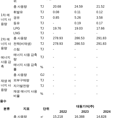
위
총 사용량
TJ
20.68
24.59
21.52
휘발유
TJ
0.08
0.11
0.12
1차 에
경유
TJ
0.85
5.26
3.58
너지 사
등유
TJ
-
0.19
0.17
용량
LPG
TJ
19.76
19.03
17.66
LNG
TJ
-
-
-
총 사용량
TJ
278.93
286.53
291.83
2차 에
너지 사
전력(비재생)
TJ
278.93
286.53
291.83
용량
스팀
TJ
-
-
-
에너지 사용 감축
TJ
-
-
-
에너지
량
사용 감
에너지 사용 감축
축
%
-
-
-
률
총 사용량
GJ
-
-
-
외부구매량
TJ
-
-
-
재생 에
너지 사
자가발전량
TJ
-
-
-
용량
재생 에너지 사용
%
-
-
-
비율
용수
대동기어(주)
분류
지표
단위
2022
2023
2024
총 사용량
㎥
15,218
16,388
14,828