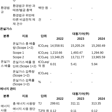
수
환경법규 위반 과
환경법
백만 원
-
-
-
태료/벌금 총액
규
환경법규 위반에
따른 비금전적 제
건
-
-
-
재 건수
온실가스
대동기어(주)
분류
지표
단위
2022
2023
2024
온실가스 총 배출
tCO₂eq
14,558.91
15,205.24
15,260.49
량 (Scope 1+2)
Scope 1
tCO₂eq
1,210.66
1,493.47
1,294.90
Scope 2
tCO₂eq
13,348.25
13,711.77
13,965.59
온실가
온실가스 배출 원
tCO₂eq/
6.01
5.41
5.94
스 배출
억 원
단위 (Scope 1+2)
온실가스 감축량
tCO₂eq
-
-
-
(Scope 1+2)
온실가스 감축률
%
-
-
-
(Scope 1+2)
에너지 관리
대동기어(주)
분류
지표
단위
2022
2023
2024
총 에너지 사용량
TJ
299.61
311.11
313.35
에너지
에너지 사용 원단
사용
TJ/억 원
0.12
0.11
0.12