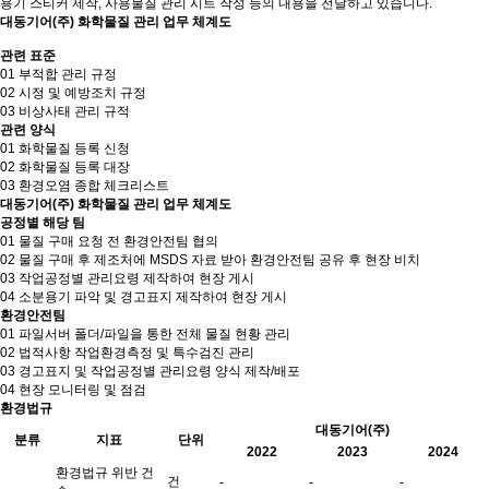
용기 스티커 제작, 사용물질 관리 시트 작성 등의 내용을 전달하고 있습니다.
대동기어(주) 화학물질 관리 업무 체계도
관련 표준
01
부적합 관리 규정
02
시정 및 예방조치 규정
03
비상사태 관리 규적
관련 양식
01
화학물질 등록 신청
02
화학물질 등록 대장
03
환경오염 종합 체크리스트
대동기어(주) 화학물질 관리 업무 체계도
공정별 해당 팀
01
물질 구매 요청 전 환경안전팀 협의
02
물질 구매 후 제조처에 MSDS 자료 받아 환경안전팀 공유 후 현장 비치
03
작업공정별 관리요령 제작하여 현장 게시
04
소분용기 파악 및 경고표지 제작하여 현장 게시
환경안전팀
01
파일서버 폴더/파일을 통한 전체 물질 현황 관리
02
법적사항 작업환경측정 및 특수검진 관리
03
경고표지 및 작업공정별 관리요령 양식 제작/배포
04
현장 모니터링 및 점검
환경법규
대동기어(주)
분류
지표
단위
2022
2023
2024
환경법규 위반 건
건
-
-
-