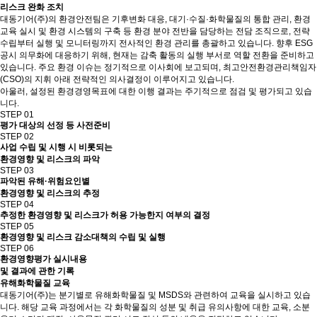
리스크 완화 조치
대동기어(주)의 환경안전팀은 기후변화 대응, 대기·수질·화학물질의 통합 관리, 환경
교육 실시 및 환경 시스템의 구축 등 환경 분야 전반을 담당하는 전담 조직으로, 전략
수립부터 실행 및 모니터링까지 전사적인 환경 관리를 총괄하고 있습니다. 향후 ESG
공시 의무화에 대응하기 위해, 현재는 감축 활동의 실행 부서로 역할 전환을 준비하고
있습니다. 주요 환경 이슈는 정기적으로 이사회에 보고되며, 최고안전환경관리책임자
(CSO)의 지휘 아래 전략적인 의사결정이 이루어지고 있습니다.
아울러, 설정된 환경경영목표에 대한 이행 결과는 주기적으로 점검 및 평가되고 있습
니다.
STEP 01
평가 대상의 선정 등 사전준비
STEP 02
사업 수립 및 시행 시 비롯되는
환경영향 및 리스크의 파악
STEP 03
파악된 유해·위험요인별
환경영향 및 리스크의 추정
STEP 04
추정한 환경영향 및 리스크가 허용 가능한지 여부의 결정
STEP 05
환경영향 및 리스크 감소대책의 수립 및 실행
STEP 06
환경영향평가 실시내용
및 결과에 관한 기록
유해화학물질 교육
대동기어(주)는 분기별로 유해화학물질 및 MSDS와 관련하여 교육을 실시하고 있습
니다. 해당 교육 과정에서는 각 화학물질의 성분 및 취급 유의사항에 대한 교육, 소분